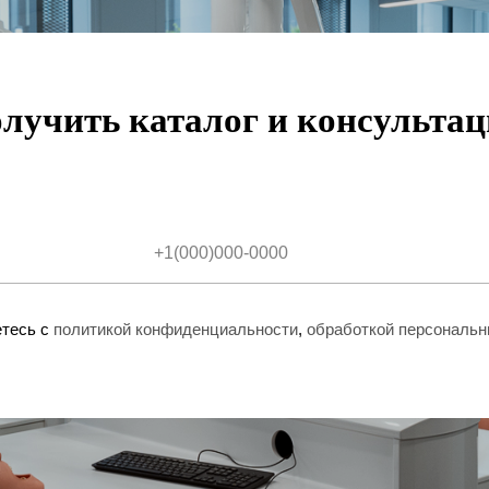
лучить каталог и консульта
я при
тактных
овки
етесь с
политикой конфиденциальности
,
обработкой персональ
кация с