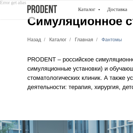
Error get alias
Каталог
Доставка
Симуляционное с
Назад
/
Каталог
/
Главная
/
Фантомы
PRODENT – российское симуляционно
симуляционные установки) и обучаю
стоматологических клиник. А также 
деятельности: терапия, хирургия, дет