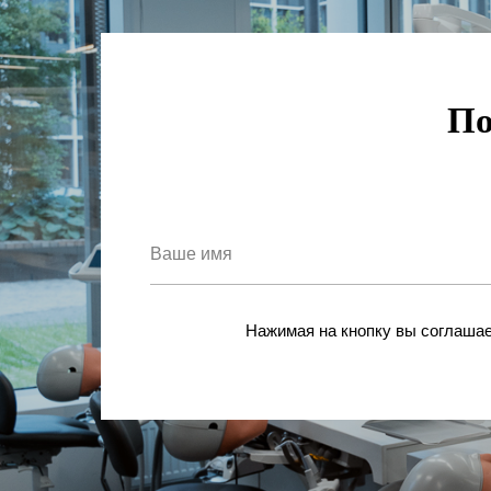
По
Стоматологическая модель челюсти с анатомически
правильным строением для правильного ориентировани
определении точек анестезии. Модель содержит 17 кон
пунктов и предназначена для отработки навыков постан
Нажимая на кнопку вы соглаша
анестезии.
При правильной постановке активируется звуковая инди
возможностью отключения. Питание осуществляется от
батарейки.
В области проведения инъекций при туберальной и
мандибулярной анестезии модель содержит ёмкости с
красящим веществом, имитирующим кровь.
Шприц и набор игл входят в комплект.