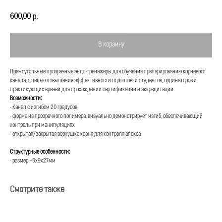
600,00
р.
В корзину
Прямоугольные прозрачные эндо-тренажеры для обучения препарированию корневого
канала, с целью повышения эффективности подготовки студентов, ординаторов и
практикующих врачей для прохождении сертификации и аккредитации.
Возможности:
- Канал с изгибом 20 градусов
- форма из прозрачного полимера, визуально демонстрирует изгиб, обеспечивающий
контроль при манипуляциях
- открытая/закрытая верхушка корня для контроля апекса
Структурные особенности:
- размер ~9х9х27мм
Смотрите также