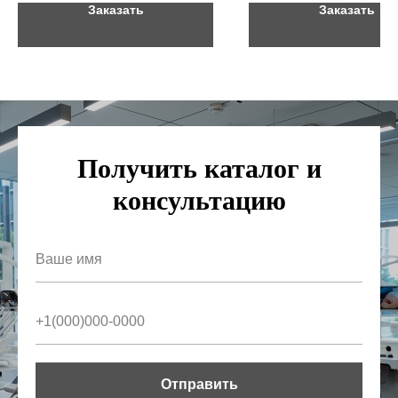
Заказать
Заказать
Получить каталог и
консультацию
Стоматологическая модель челюсти с анатомически
правильным строением для правильного ориентирования
определении точек анестезии. Модель содержит 17 конт
пунктов и предназначена для отработки навыков постано
анестезии.
Отправить