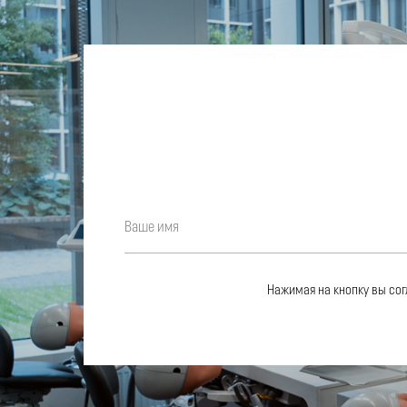
Стоматологическая модель челюсти с анатомически
правильным строением для правильного ориентировани
определении точек анестезии. Модель содержит 17 кон
пунктов и предназначена для отработки навыков постан
Нажимая на кнопку вы со
анестезии.
При правильной постановке активируется звуковая инди
возможностью отключения. Питание осуществляется от
батарейки.
В области проведения инъекций при туберальной и
мандибулярной анестезии модель содержит ёмкости с
красящим веществом, имитирующим кровь.