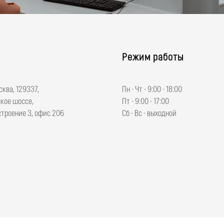
ции
:
Режим работы
сква, 129337,
Пн - Чт - 9:00 - 18:00
ование и
Стоматологические модели верхней и нижней челюст
кое шоссе,
Пт - 9:00 - 17:00
бных
стабильной окклюзии. Модели соответствуют естеств
 строение 3, офис 206
Сб - Вс - выходной
тавка по
типичному для взрослого человека зубочелюстному а
Коронки и жевательные поверхности приближены к
естественным зубам.
 в
Винтовое крепление зубов в челюсти.
енному,
Сменная слизистая.
ппарату.