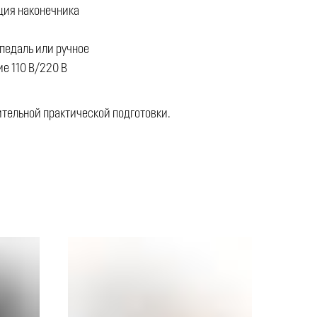
кция наконечника
педаль или ручное
е 110 В/220 В
тельной практической подготовки.