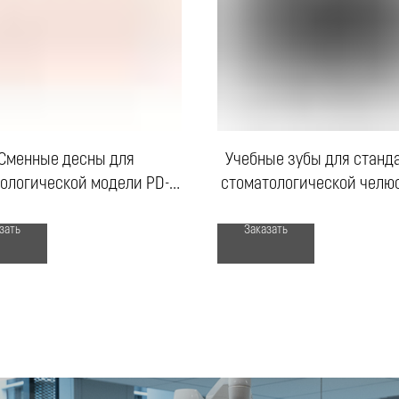
Сменные десны для
Учебные зубы для станд
ологической модели PD-M
стоматологической челюс
28
M 28
зать
Заказать