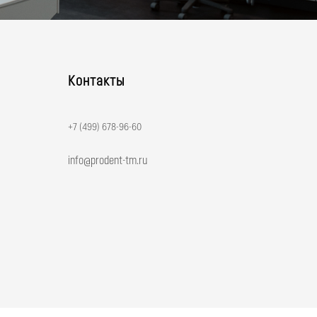
Контакты
+7 (499) 678-96-60
и в
енному,
info@prodent-tm.ru
ппарату.