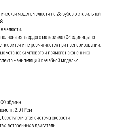
ическая модель челюсти на 28 зубов в стабильной
28
 в челюсти.
ыполнена из твердого материала (94 единицы по
е плавится и не размягчается при препарировании.
ю установки углового и прямого наконечника
 спектр манипуляций с учебной моделью.
000 об/мин
омент: 2,9 Н*см
 бесступенчатая ​​система скорости
тах, встроенных в двигатель