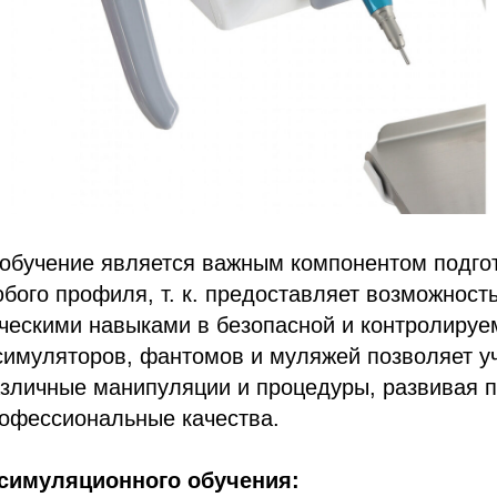
обучение является важным компонентом подгот
бого профиля, т. к. предоставляет возможност
ческими навыками в безопасной и контролируе
симуляторов, фантомов и муляжей позволяет 
зличные манипуляции и процедуры, развивая п
офессиональные качества.
симуляционного обучения: