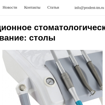
Новости
Контакты
Статьи
info@prodent-tm.ru
ионное стоматологичес
вание: столы