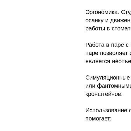
Эргономика. Сту
осанку и движен
работы в стомат
Работа в паре с
паре позволяет 
является неотъ
Симуляционные 
или фантомными
кронштейнов.
Использование 
помогает: