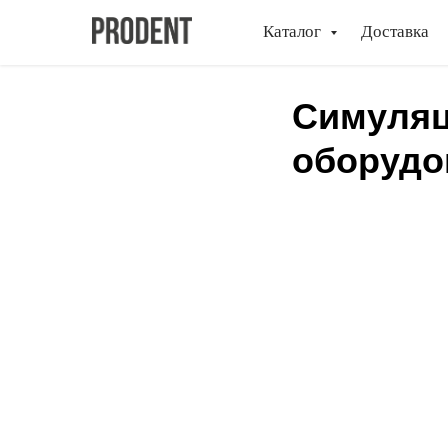
Каталог
Доставка
Симуляц
оборудо