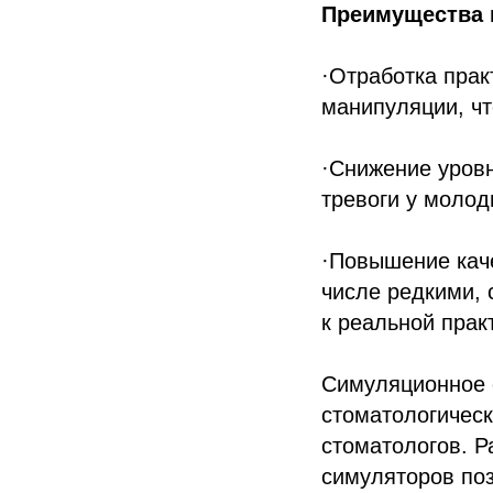
Преимущества 
·Отработка прак
манипуляции, ч
·Снижение уровн
тревоги у молод
·Повышение каче
числе редкими,
к реальной прак
Симуляционное о
стоматологическ
стоматологов. Р
симуляторов поз