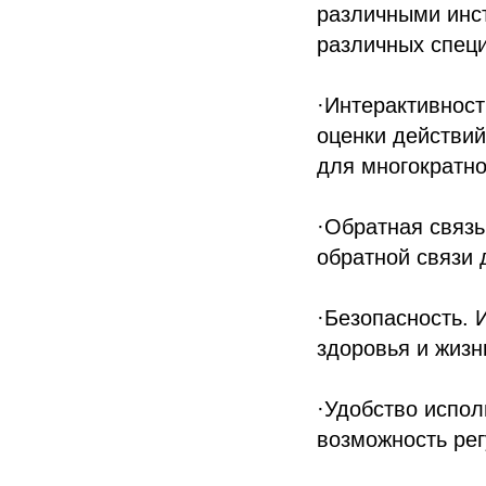
различными инс
различных спец
·Интерактивност
оценки действий
для многократно
·Обратная связ
обратной связи 
·Безопасность. 
здоровья и жизн
·Удобство испо
возможность рег