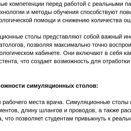
ые компетенции перед работой с реальными п
хнологии и методы обучения способствуют по
ологической помощи и снижению количества ош
ционные столы представляют собой важный ин
атологов, позволяя максимально точно воспро
ологическом кабинете. Они включают в себя как
истента, что создает возможность для отработки
.
ожности симуляционных столов:
я рабочего места врача. Симуляционные столы
ентов, длину шлангов и проводов, а также ра
а, что позволяет студентам привыкнуть к реал